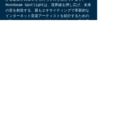
Moonbeam Spotlightは、境界線を押し広げ、未来
の音を創造する、最もエキサイティングで革新的な
インターネット音楽アーティストを紹介するための
プラットフォームです。独占インタビュー、舞台裏
の映像、そして魅力的なパフォーマンスを通じて、
私たちはワールドワイドウェブを活用し、最先端で
ありながら深く人間的な音楽を生み出すアーティス
トに光を当てます。私たちと一緒に、創造性とテク
ノロジーの交差点を探求し、次世代の音楽的才能を
発見しましょう。
digital art